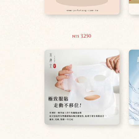
全能緊緻活膚乳霜30ml
3,250
NT$
六方駐顏生纖面膜5片-盒