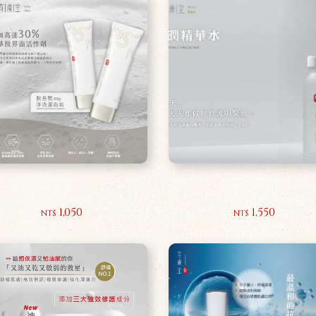
胺基酸淨透潔面霜80g
浸潤精華水150ml
1,050
1,550
NT$
NT$