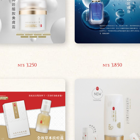
神經醯胺養膚霜50ml
逆時藍銅胜肽精華30ml
3,250
3,850
NT$
NT$