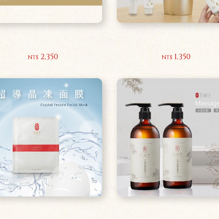
全效草本抗痘露30ml
美肌潤色物理性防曬乳30m
2,350
1,350
NT$
NT$
PLUS超導晶凍面膜
沐風放鬆按摩油500ml