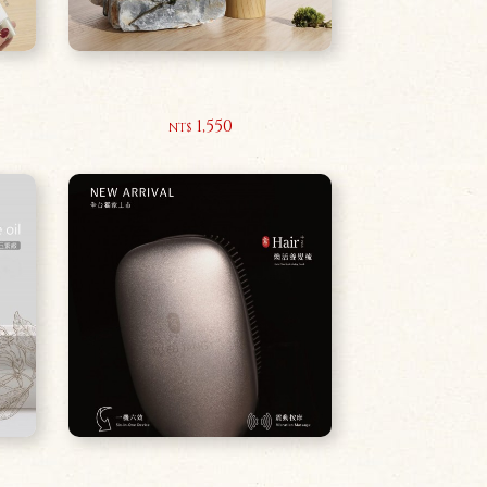
l
大麻籽油奇蹟修護身體乳200ml
1,550
NT$
煥活養髮梳