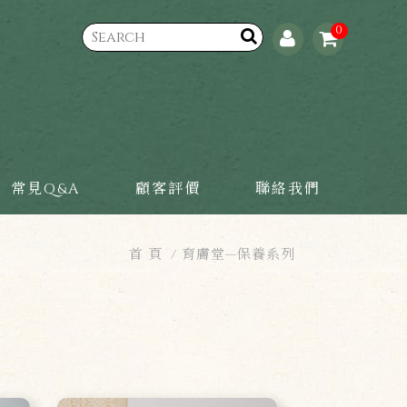
0
常見Q&A
顧客評價
聯絡我們
首 頁
育膚堂—保養系列