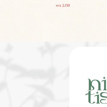
2,150
NT$