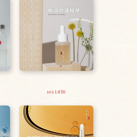
極效修護精華30ml
1,450
NT$