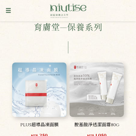
育膚堂—保養系列
PLUS超導晶凍面膜
胺基酸淨透潔面霜80g
250
1,050
NT$
NT$