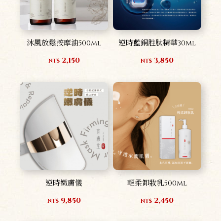
沐風放鬆按摩油500ml
逆時藍銅胜肽精華30ml
2,150
3,850
NT$
NT$
逆時嫩膚儀
輕柔卸妝乳500ml
9,850
2,450
NT$
NT$