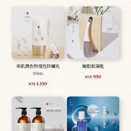
美肌潤色物理性防曬乳
媚眼銀湯匙
30ml
950
NT$
1,350
NT$