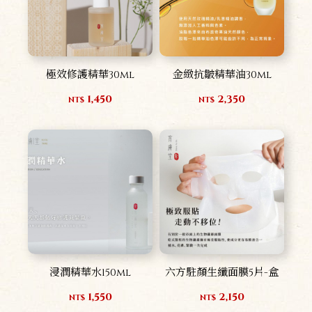
極效修護精華30ml
金緻抗皺精華油30ml
1,450
2,350
NT$
NT$
浸潤精華水150ml
六方駐顏生纖面膜5片-盒
1,550
2,150
NT$
NT$