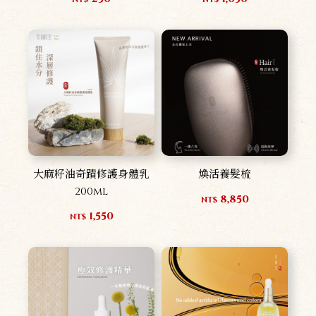
大麻籽油奇蹟修護身體乳
煥活養髮梳
200ml
8,850
NT$
1,550
NT$