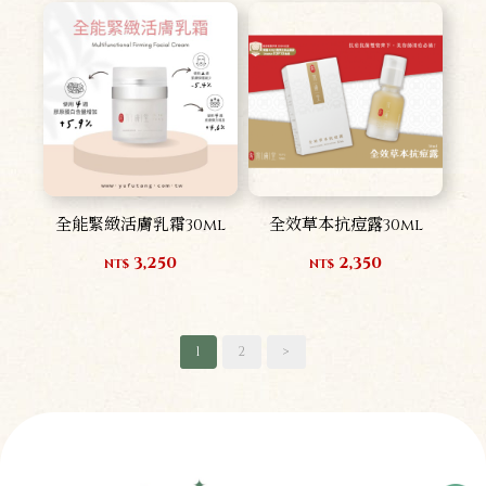
全能緊緻活膚乳霜30ml
全效草本抗痘露30ml
3,250
2,350
NT$
NT$
1
2
>