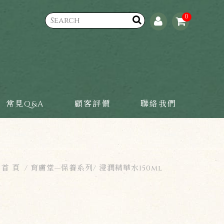
0
常見Q&A
顧客評價
聯絡我們
首 頁
育膚堂—保養系列
浸潤精華水150ml