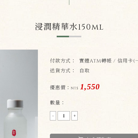
浸潤精華水150ml
付款方式：
實體ATM轉帳 / 信用卡(
送貨方式：
自取
1,550
優惠價：
NT$
數量：