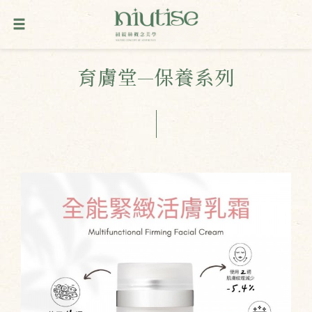
育膚堂—保養系列