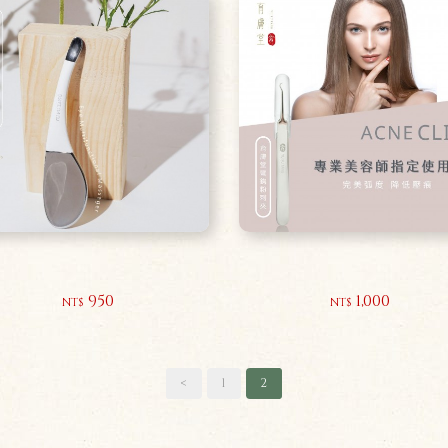
媚眼銀湯匙
彎鉤粉刺夾
950
1,000
NT$
NT$
<
1
2