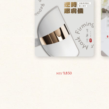
逆時嫩膚儀
9,850
NT$