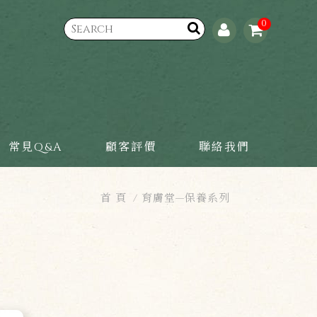
0
常見Q&A
顧客評價
聯絡我們
首 頁
育膚堂—保養系列