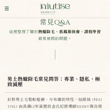
常見Q&A
這裡整理了關於
熱蠟除毛、抓鳳筋保養、課程學習
最常被問的問題。
男士熱蠟除毛常見問答：專業、隱私、極
致減壓
針對男士毛髮較粗硬、分布廣的特性，紐緹絲 (Niu
tise) 由具備12年資歷的金氏紀錄導師Shiny親自規