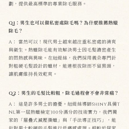
劃，提供最高標準的專業除毛服務。
Q1：男生也可以做私密處除毛嗎？為什麼推薦熱蠟
除毛？
A： 當然可以！現代男士越來越注重私密處的清爽
與衛生。熱蠟除毛能有效解決男士因毛髮濃密產生
的悶熱感與異味。在紐緹絲，我們採用義朵專門針
對粗硬毛髮設計的蠟材，能連根拔除而不留黑頭，
讓肌膚維持長效乾爽。
Q2：男生的毛髮比較粗，除毛過程會不會非常痛？
A： 這是許多男士的擔憂。紐緹絲導師Shiny具備T
NL第一屆熱蠟檢定300分滿分的技術實力，我們獨
家的「層疊式減壓撕蠟」與「手法導正技巧」，能
針對男士較硬的毛髮進行低痛感處理。相較於居家