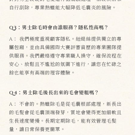
自行刮除，專業熱蠟能大幅降低毛囊炎的風險。
Q3：男士除毛時會由誰服務？隱私性高嗎？
A： 我們極度重視顧客隱私。紐緹絲提供獨立的專
屬包廂，並由具備國際大賽評審資歷的專業團隊提
供服務。我們嚴格遵守專業職人操守，確保流程在
安心、放鬆且不尷尬的氛圍下進行，讓您在忙碌之
餘也能享有高端的理容體驗。
Q4：男士除毛後長出來的毛會變粗嗎？
A： 不會的。熱蠟除毛是從毛囊根部處理，新長出
的毛髮會從毛囊頂端發芽，質地會變得更加細軟且
生長速度變慢。長期定期除毛，能有效管理毛髮
量，讓日常保養更簡單。