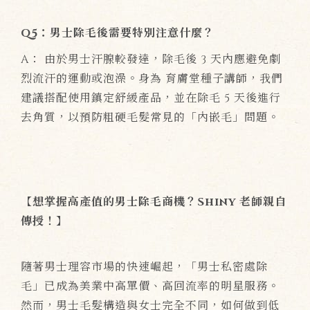
Q5：男士除毛後需要特別注意什麼？
A： 由於男士汗腺較發達，除毛後 3 天內應避免劇
烈流汗的運動或泡澡。身為 育膚堂種子講師，我們
建議搭配使用鎮定舒緩產品，並在除毛 5 天後進行
去角質，以預防粗硬毛髮常見的「內嵌毛」問題。
【想掌握高產值的男士除毛商機？Shiny 老師親自
傳授！】
隨著男士理容市場的快速崛起，「男士私密處除
毛」已成為美業中高單價、高回流率的明星服務。
然而，男士毛髮構造與女士完全不同，如何做到低