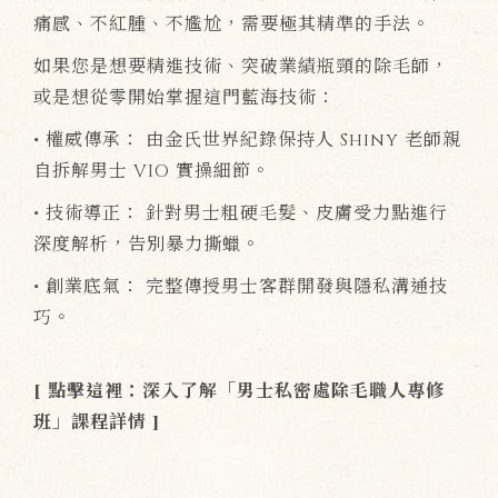
痛感、不紅腫、不尷尬，需要極其精準的手法。
如果您是想要精進技術、突破業績瓶頸的除毛師，
或是想從零開始掌握這門藍海技術：
• 權威傳承： 由金氏世界紀錄保持人 Shiny 老師親
自拆解男士 VIO 實操細節。
• 技術導正： 針對男士粗硬毛髮、皮膚受力點進行
深度解析，告別暴力撕蠟。
• 創業底氣： 完整傳授男士客群開發與隱私溝通技
巧。
[ 點擊這裡：深入了解「男士私密處除毛職人專修
班」課程詳情 ]