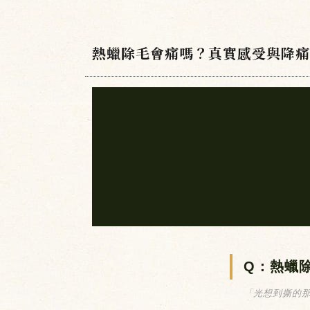
熱蠟除毛會痛嗎？真實感受與降痛
Q：熱蠟
「光想到撕的