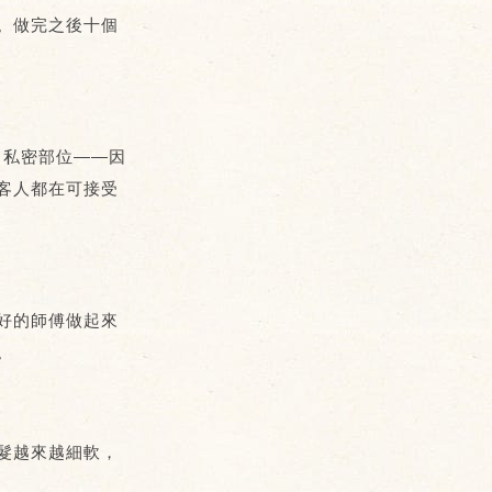
。做完之後十個
 私密部位——因
客人都在可接受
好的師傅做起來
。
髮越來越細軟，