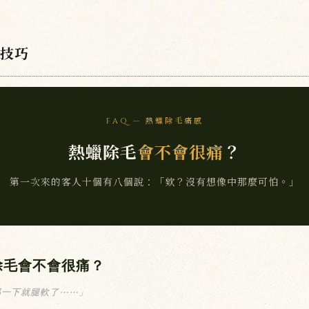
技巧
FAQ — 熱蠟除毛痛感
熱蠟除毛
會不會很痛
？
第一次來的客人十個有八個說：「欸？沒有想像中那麼可怕。」
除毛會不會很痛？
那一下就腿軟了⋯⋯」