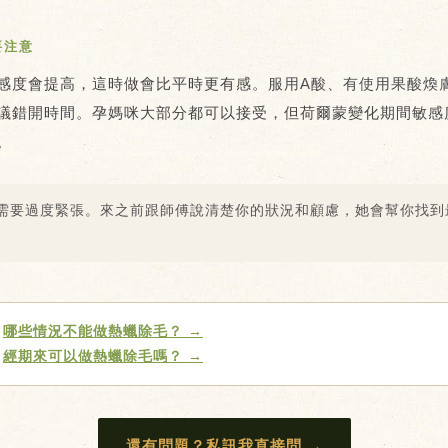
要注意
感度會提高，這時做會比平時更有感。
服用A酸、有使用果酸煥
議錯開時間。孕媽咪大部分都可以接受，但荷爾蒙變化期間敏感
。
需要過度緊張。來之前跟師傅說清楚你的狀況和顧慮，她會幫你找到
：
哪些情況不能做熱蠟除毛？ →
：
經期來可以做熱蠟除毛嗎？ →
還有問題？私訊我直接問 →