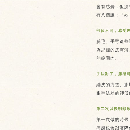
會有感覺，但沒
有八個說：「欸
部位不同，感受
腿毛、手臂這些
為那裡的皮膚薄
的範圍內。
手法對了，痛感
繃皮的力道、撕
跟手法差的師傅
第二次以後明顯
第一次做的時候
痛感也會跟著降