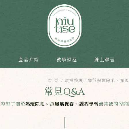
目
產品介紹
教學課程
線上學習
首 頁
這裡整理了關於熱蠟除毛、抓鳳
常見Q&A
裡整理了關於
熱蠟除毛、抓鳳筋保養、課程學習
最常被問的問