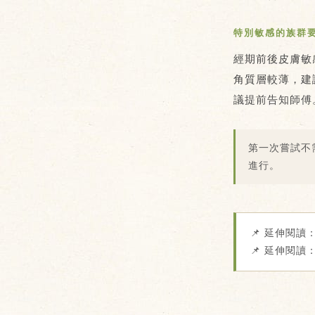
特別敏感的族群
經期前後皮膚敏
角質層較薄，建
議
提前告知師傅
第一次嘗試不
進行。
📌 延伸閱讀
📌 延伸閱讀