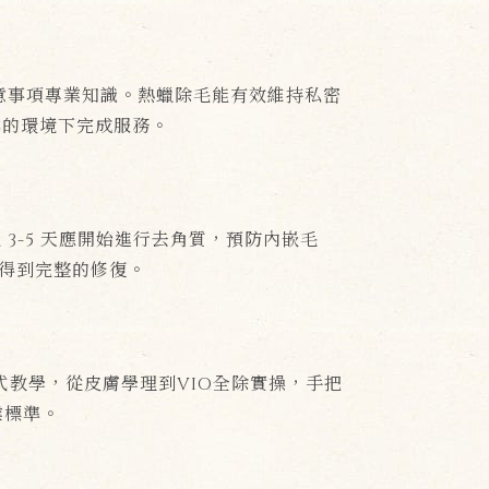
意事項專業知識。熱蠟除毛能有效維持私密
鬆的環境下完成服務。
3-5 天應開始進行去角質，預防內嵌毛
孔得到完整的修復。
式教學，從皮膚學理到VIO全除實操，手把
業標準。