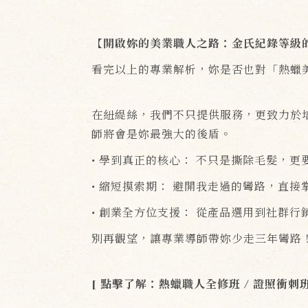
【開啟妳的美業職人之路：金氏紀錄等級
看完以上的專業解析，妳是否也對「熱蠟
在紐緹絲，我們不只提供服務，更致力於培
師將會是妳最強大的後盾。
• 學到真正的核心： 不只是撕除毛髮，
• 縮短摸索期： 避開我走過的彎路，直
• 創業全方位支援： 從產品選用到社群
別再觀望，讓專業導師帶妳少走三年彎路
[ 點擊了解：熱蠟職人全修班 / 證照衝刺班