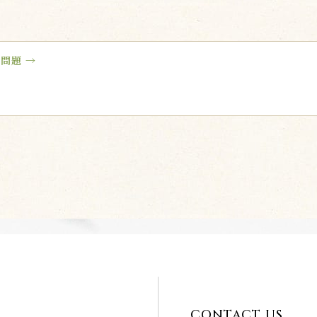
問題 →
CONTACT US