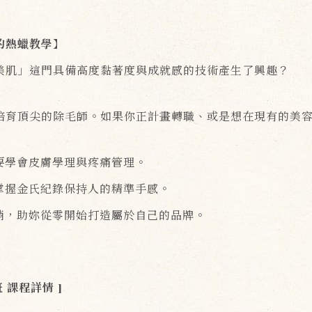
的熱蠟教學】
美肌」這門具備高度黏著度與成就感的技術產生了興趣？
育頂尖的除毛師。如果你正計畫轉職、或是想在現有的美容事
更要學會皮膚學理與疼痛管理。
接掌握金氏紀錄保持人的精準手感。
行銷，助妳從零開始打造屬於自己的品牌。
！
 課程詳情 ]