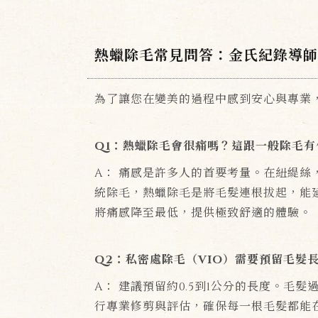
熱蠟除毛常見問答：金氏紀錄導師S
為了讓您在變美的過程中感到安心與專業，紐
Q1：熱蠟除毛會很痛嗎？這跟一般除毛有
A： 痛感是許多人的首要考量。在紐緹絲
統除毛，熱蠟除毛是將毛髮連根拔起，能延
將痛感降至最低，提供極致舒適的體驗。
Q2：私密處除毛（VIO）需要預留毛髮
A： 建議預留約0.5到1公分的長度。
行專業修剪與評估，確保每一根毛髮都能