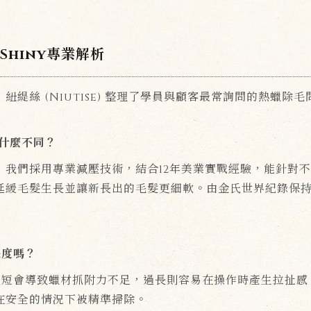
hiny專業解析
緹絲 (Niutise) 整理了學員與顧客最常詢問的熱蠟除毛
什麼不同？
，我們採用專業減壓技術，結合12年美業實戰經驗，能針對
緩毛髮生長並讓新長出的毛髮更細軟。由金氏世界紀錄保持人S
長度嗎？
毛髮過短會導致蠟材抓附力不足，過長則容易在操作時產生拉扯
在安全的情況下被精準掃除。