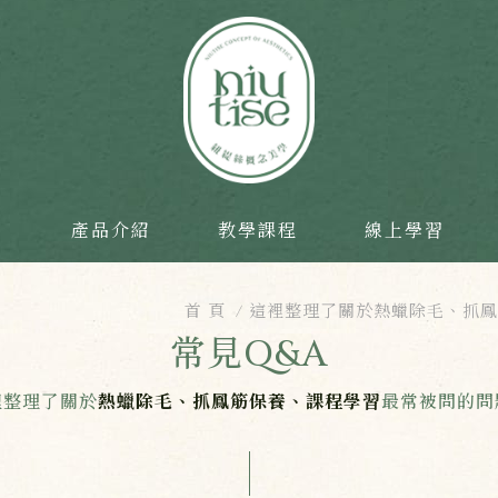
目
產品介紹
教學課程
線上學習
首 頁
這裡整理了關於熱蠟除毛、抓鳳
常見Q&A
裡整理了關於
熱蠟除毛、抓鳳筋保養、課程學習
最常被問的問