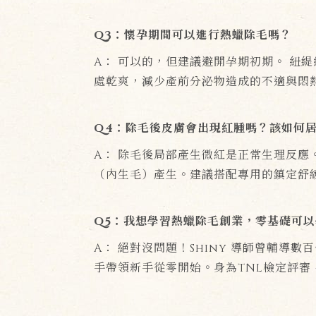
Q3：懷孕期間可以進行熱蠟除毛嗎？
A： 可以的，但建議避開孕期初期。 紐
處乾爽，減少產前分泌物造成的不適與悶
Q4：除毛後皮膚會出現紅腫嗎？該如何
A： 除毛後局部產生微紅是正常生理反應
（內生毛）產生。建議搭配專用的鎮定舒緩
Q5：我想學習熱蠟除毛創業，零基礎可以
A： 絕對沒問題！Shiny 導師曾輔
手帶領新手從零開始。身為TNL檢定評