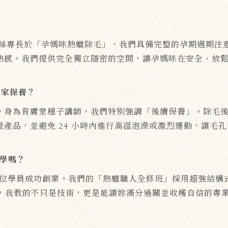
緹絲專長於「孕媽咪熱蠟除毛」，我們具備完整的孕期週期注
熱感。我們提供完全獨立隱密的空間，讓孕媽咪在安全、放
居家保養？
。身為育膚堂種子講師，我們特別強調「後續保養」。除毛後 
產品，並避免 24 小時內進行高溫泡澡或激烈運動，讓毛
學嗎？
導數百位學員成功創業。我們的「熱蠟職人全修班」採用超強結構
審，我教的不只是技術，更是能讓妳滿分過關並收穫自信的專