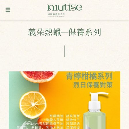
義朵熱蠟—保養系列