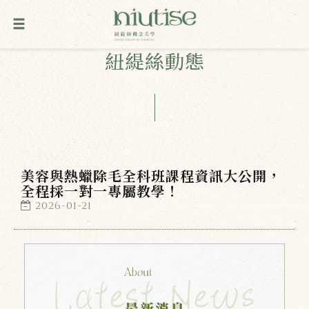
紐緹絲動態
美容與熱蠟除毛全科班課程資訊大公開，
全程採一對一專屬教學！
2026-01-21