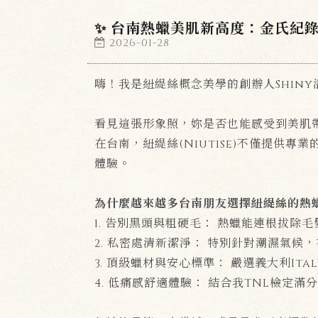
✨ 台南熱蠟美肌新高度：金氏紀錄導
2026-01-28
嗨！我是紐緹絲概念美學的創辦人Shiny
看見這張形象照，妳是否也能感受到美肌
在台南，紐緹絲(Niutise)不僅提
體驗。
為什麼越來越多台南朋友選擇紐緹絲的熱
1. 告別黑頭與粗硬毛： 熱蠟能連根拔
2. 私密處清新潔淨： 特別針對潮濕氣候
3. 頂級蠟材與安心標準： 嚴選義大利It
4. 低痛感舒適體驗： 結合我TNL檢定