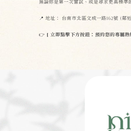
無論妳是第一次嘗試、或是尋求更高標準
📍 地址： 台南市北區文成一路162號 (
👉
[ 立即點擊下方按鈕：預約您的專屬熱蠟