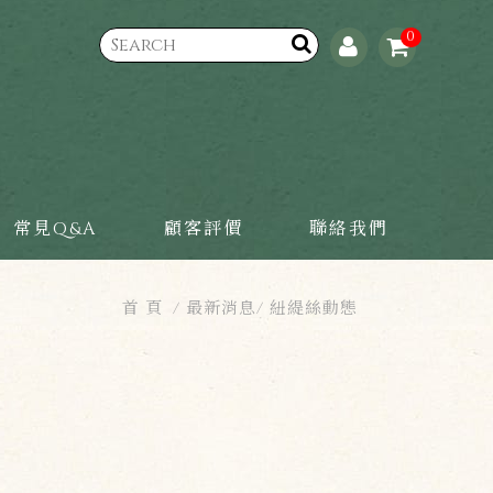
0
常見Q&A
顧客評價
聯絡我們
首 頁
最新消息
紐緹絲動態