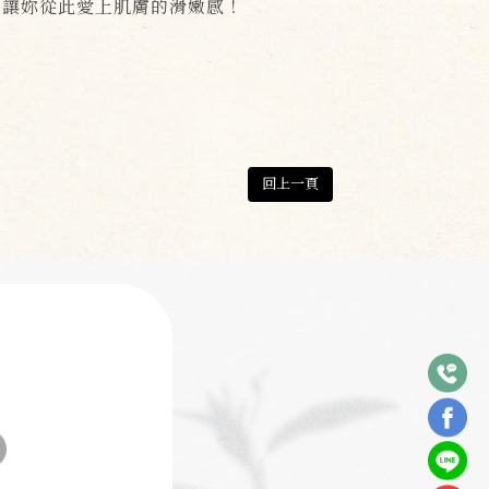
，讓妳從此愛上肌膚的滑嫩感！
回上一頁