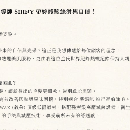
師 Shiny 帶妳體驗絲滑與自信！
潘姿鈴。
帶來的自信與光采？這正是我想傳遞給每位顧客的理念！
供專業的熱蠟美肌服務，更由我這位金氏世界紀錄熱蠟紀錄保持
蠟美肌？
除毛髮，讓新長出的毛髮更細軟，告別尷尬黑頭。
，有效改善悶熱與異味困擾，特別適合 準媽咪 進行產前除毛
alwax (義朵) 頂級低溫蠟材，搭配醫療級高壓滅菌設備，衛
滿分 的手法與減壓技術，享受前所未有的舒適感。