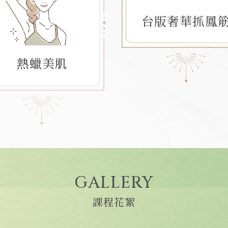
台版奢華抓鳳
熱蠟美肌
GALLERY
課程花絮